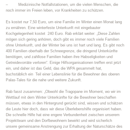
– Medizinische Notfallstationen, um die vielen Menschen, die
noch immer im Freien leben, vor Krankheiten zu schützen.
Es kostet nur 7,50 Euro, um eine Familie im Winter einen Monat lang
zu ernähren. Eine winterfeste Unterkunft mit eingebauter
Kochgelegenheit kostet 240 Euro. Rab erklärt weiter: „Diese Zahlen
mögen sich gering anhören, doch gibt es immer noch viele Familien
ohne Unterkunft, und der Winter bei uns ist hart und lang. Es gibt noch
400 Familien oberhalb der Schneegrenze, die dringend Unterkünfte
benötigen, und zahllose Familien haben ihre Habseligkeiten und
Getreidevorräte verloren“. Einige Hilfsorganisationen treffen erst jetzt
ein, und daher ist das Geld, das die WPA gesammelt hat,
buchstäblich ein Teil einer Lebenslinie für die Bewohner des oberen
Palas-Tales für die nahe und weitere Zukunft.
Rab fasst zusammen: „Obwohl die Tragopane im Moment, wo wir im
Wettlauf mit dem Winter Unterkünfte für die Bewohner beschaffen
müssen, etwas in den Hintergrund gerückt sind, wissen und schätzen
die Leute hier doch, dass wir diese Überlebenshilfe organisiert haben.
Die schnelle Hilfe hat eine engere Verbundenheit zwischen unserem
Projektteam und den Dorfbewohnern bewirkt und wird sicherlich
unsere gemeinsame Anstrengung zur Erhaltung der Naturschätze des