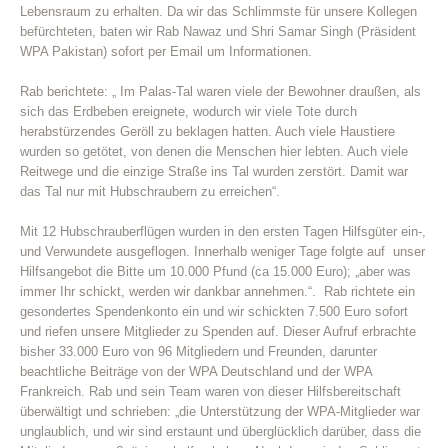
Lebensraum zu erhalten. Da wir das Schlimmste für unsere Kollegen
befürchteten, baten wir Rab Nawaz und Shri Samar Singh (Präsident
WPA Pakistan) sofort per Email um Informationen.
Rab berichtete: „ Im Palas-Tal waren viele der Bewohner draußen, als
sich das Erdbeben ereignete, wodurch wir viele Tote durch
herabstürzendes Geröll zu beklagen hatten. Auch viele Haustiere
wurden so getötet, von denen die Menschen hier lebten. Auch viele
Reitwege und die einzige Straße ins Tal wurden zerstört. Damit war
das Tal nur mit Hubschraubern zu erreichen“.
Mit 12 Hubschrauberflügen wurden in den ersten Tagen Hilfsgüter ein-,
und Verwundete ausgeflogen. Innerhalb weniger Tage folgte auf unser
Hilfsangebot die Bitte um 10.000 Pfund (ca 15.000 Euro); „aber was
immer Ihr schickt, werden wir dankbar annehmen.“. Rab richtete ein
gesondertes Spendenkonto ein und wir schickten 7.500 Euro sofort
und riefen unsere Mitglieder zu Spenden auf. Dieser Aufruf erbrachte
bisher 33.000 Euro von 96 Mitgliedern und Freunden, darunter
beachtliche Beiträge von der WPA Deutschland und der WPA
Frankreich. Rab und sein Team waren von dieser Hilfsbereitschaft
überwältigt und schrieben: „die Unterstützung der WPA-Mitglieder war
unglaublich, und wir sind erstaunt und überglücklich darüber, dass die